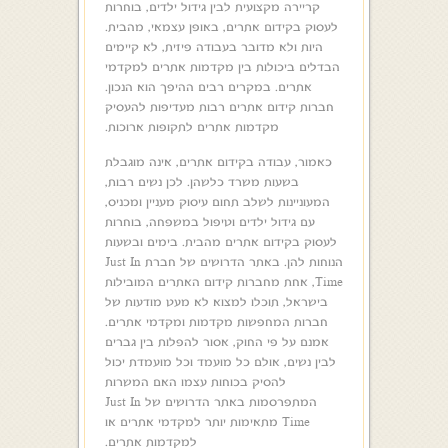
קריירה מקצועית לבין גידול ילדים, בוחרות
לעסוק בקידום אתרים, באופן עצמאי, מהבית.
היות ולא מדובר בעבודה פיזית, לא קיימים
הבדלים ביכולות בין מקדמות אתרים למקדמי
אתרים. במקרים רבים ההיפך הוא הנכון.
חברות קידום אתרים רבות מעדיפות להעסיק
מקדמות אתרים לתקופות ארוכות.
כאמור, עבודה בקידום אתרים, אינה מוגבלת
בשעות משרד כלשהן. לכן נשים רבות,
המעוניינות לשלב תחום עיסוק מעניין ומכניס,
עם גידול ילדים וטיפול במשפחה, בוחרות
לעסוק בקידום אתרים מהבית. בימים ובשעות
הנוחות להן. באתר הדרושים של חברת Just In
Time, אחת מחברות קידום האתרים המובילות
בישראל, תוכלו למצוא לא מעט מודעות של
חברות המחפשות מקדמות ומקדמי אתרים.
אמנם על פי החוק, אסור להפלות בין גברים
לבין נשים, אולם כל מועמד וכל מועמדת יכול
להסיק בכוחות עצמו האם המשרות
המתפרסמות באתר הדרושים של Just In
Time מתאימות יותר למקדמי אתרים או
למקדמות אתרים.