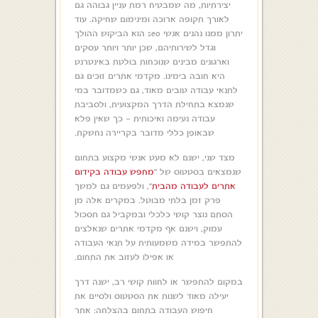
יצירתיות, מה שמבטיח רמת עניין גבוהה גם
לאורך תקופה ארוכה ומינימום שחיקה. עוד
יתרון ממנו נהנים אנשי seo הוא הביקוש ההולך
וגדל לשירותיהם, שכן יותר ויותר עסקים
וארגונים מבינים שנוכחות בולטת באינטרנט
היא חובה בימינו. מקדמי אתרים זוכים גם
לתנאי עבודה טובים מאוד, גם כשמדובר במי
שנמצא בתחילת הדרך המקצועית, ולסביבת
עבודה נעימה ואיכותית – כך שאין פלא
שבאופן כללי מדובר בקריירה נחשקת.
מצד שני, ישנם לא מעט אנשי מקצוע בתחום
שנמצאים בסטטוס של “
מחפש עבודה בקידום
אתרים לעבודה מהבית
“, ולפעמים גם למשך
פרק זמן בלתי מבוטל. במקרים אלה מן
הסתם נוצר קושי כלכלי ובמקביל גם תסכול
עמוק, וישנם אף מקדמי אתרים שנאלצים
להתפשר במידה משמעותית על תנאי העבודה
או אפילו לעזוב את התחום.
במקום להתפשר או לחוות קושי רב, ישנה דרך
יעילה מאוד לשנות את הסטטוס ולסיים את
חיפוש העבודה בתחום בהצלחה: אתר